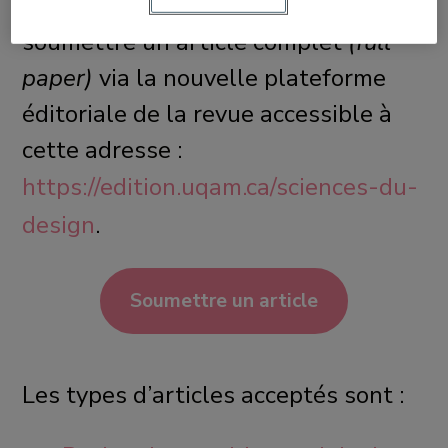
Les auteurs et les autrices doivent
soumettre un article complet
(full
paper)
via la nouvelle plateforme
éditoriale de la revue accessible à
cette adresse :
https://edition.uqam.ca/sciences-du-
design
.
Soumettre un article
Les types d’articles acceptés sont :