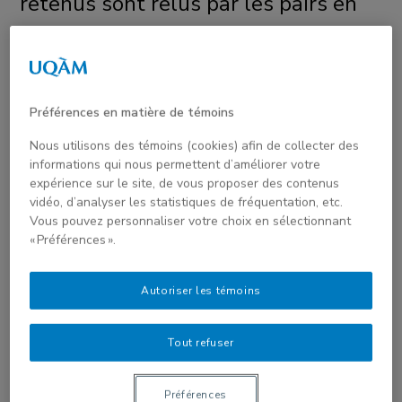
retenus sont relus par les pairs en
double aveugle, conformément aux
standards internationaux de
l’édition savante.
Sciences du
Préférences en matière de témoins
Design
publie uniquement des
Nous utilisons des témoins (cookies) afin de collecter des
travaux de recherche soumis en
informations qui nous permettent d’améliorer votre
expérience sur le site, de vous proposer des contenus
langue française, quelle que soit
vidéo, d’analyser les statistiques de fréquentation, etc.
Vous pouvez personnaliser votre choix en sélectionnant
l’aire géographique ou la langue
« Préférences ».
d’origine.
Autoriser les témoins
Modalités de soumission
Tout refuser
Préférences