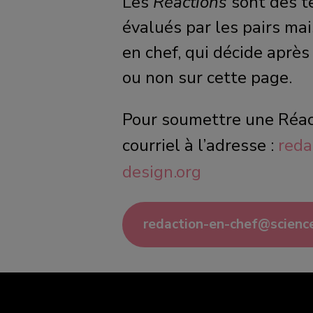
Les
Réactions
sont des te
évalués par les pairs ma
en chef, qui décide après
ou non sur cette page.
Pour soumettre une Réact
courriel à l’adresse :
reda
design.org
redaction-en-chef@scienc