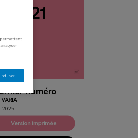
s permettent
’analyser
 refuser
ernier numéro
, VARIA
n 2025
Version imprimée